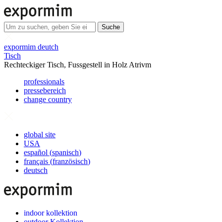
Suche
expormim deutch
Tisch
Rechteckiger Tisch, Fussgestell in Holz Atrivm
professionals
pressebereich
change country
global site
USA
español
(
spanisch
)
français
(
französisch
)
deutsch
indoor kollektion
outdoor Kollektion