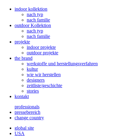
indoor kollektion
nach typ
nach familie
outdoor Kollektion
nach typ
nach familie
projekte
indoor projekte
outdoor projekte
the brand
werkstoffe und herstellungsverfahren
kultur
wie wir herstellen
designers
zeitliste/geschichte
stories
kontakt
professionals
pressebereich
change country
global site
USA