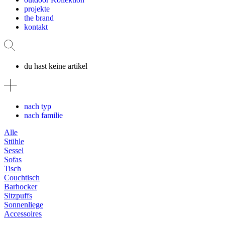
projekte
the brand
kontakt
du hast keine artikel
nach typ
nach familie
Alle
Stühle
Sessel
Sofas
Tisch
Couchtisch
Barhocker
Sitzpuffs
Sonnenliege
Accessoires