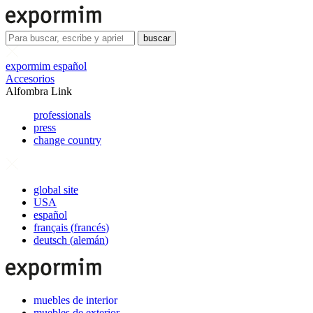
buscar
expormim español
Accesorios
Alfombra Link
professionals
press
change country
global site
USA
español
français
(
francés
)
deutsch
(
alemán
)
muebles de interior
muebles de exterior