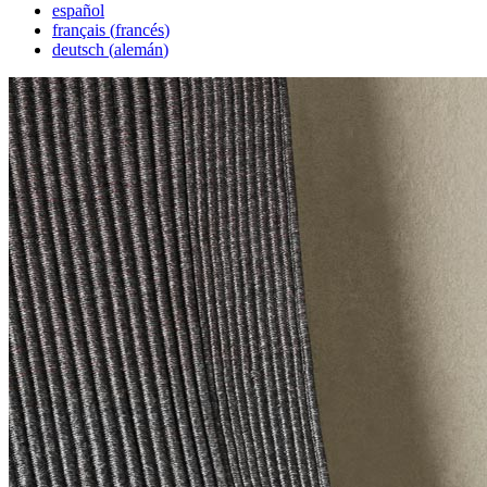
español
français
(
francés
)
deutsch
(
alemán
)