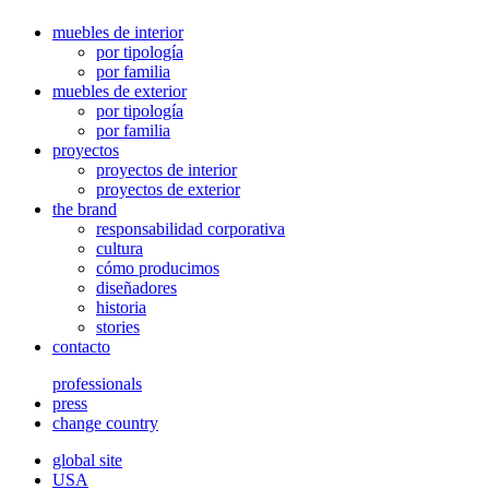
muebles de interior
por tipología
por familia
muebles de exterior
por tipología
por familia
proyectos
proyectos de interior
proyectos de exterior
the brand
responsabilidad corporativa
cultura
cómo producimos
diseñadores
historia
stories
contacto
professionals
press
change country
global site
USA