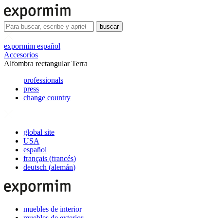
buscar
expormim español
Accesorios
Alfombra rectangular Terra
professionals
press
change country
global site
USA
español
français
(
francés
)
deutsch
(
alemán
)
muebles de interior
muebles de exterior