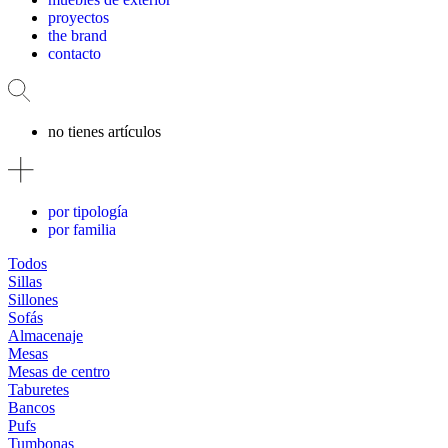
proyectos
the brand
contacto
no tienes artículos
por tipología
por familia
Todos
Sillas
Sillones
Sofás
Almacenaje
Mesas
Mesas de centro
Taburetes
Bancos
Pufs
Tumbonas