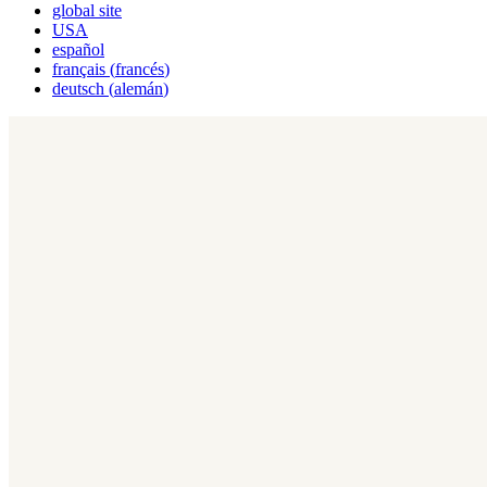
global site
USA
español
français
(
francés
)
deutsch
(
alemán
)