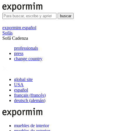
buscar
expormim español
Sofás
Sofá Cadenza
professionals
press
change country
global site
USA
español
français
(
francés
)
deutsch
(
alemán
)
muebles de interior
muebles de exterior