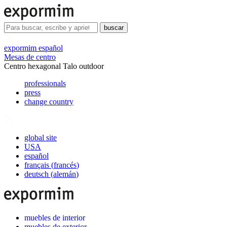
buscar
expormim español
Mesas de centro
Centro hexagonal Talo outdoor
professionals
press
change country
global site
USA
español
français
(
francés
)
deutsch
(
alemán
)
muebles de interior
muebles de exterior