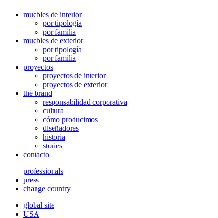
muebles de interior
por tipología
por familia
muebles de exterior
por tipología
por familia
proyectos
proyectos de interior
proyectos de exterior
the brand
responsabilidad corporativa
cultura
cómo producimos
diseñadores
historia
stories
contacto
professionals
press
change country
global site
USA