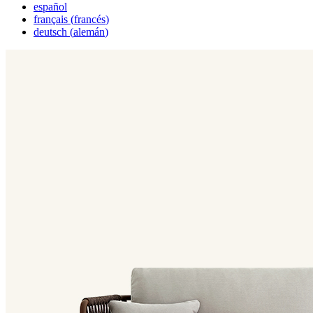
español
français
(
francés
)
deutsch
(
alemán
)