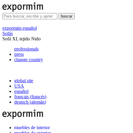
buscar
expormim español
Sofás
Sofá XL tejido Nido
professionals
press
change country
global site
USA
español
français
(
francés
)
deutsch
(
alemán
)
muebles de interior
muebles de exterior