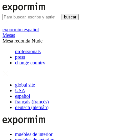
buscar
expormim español
Mesas
Mesa redonda Nude
professionals
press
change country
global site
USA
español
français
(
francés
)
deutsch
(
alemán
)
muebles de interior
muebles de exterior