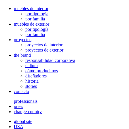
muebles de interior
por tipología
por familia
muebles de exterior
por tipología
por familia
proyectos
proyectos de interior
proyectos de exterior
the brand
responsabilidad corporativa
cultura
cómo producimos
diseñadores
historia
stories
contacto
professionals
press
change country
global site
USA