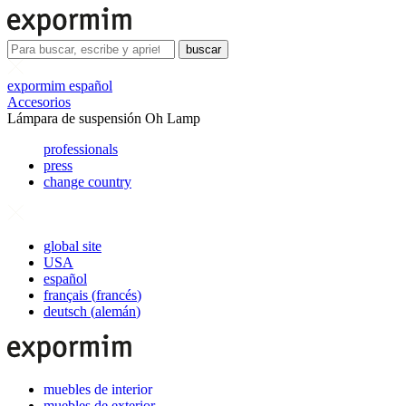
buscar
expormim español
Accesorios
Lámpara de suspensión Oh Lamp
professionals
press
change country
global site
USA
español
français
(
francés
)
deutsch
(
alemán
)
muebles de interior
muebles de exterior