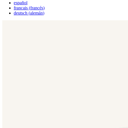
español
français
(
francés
)
deutsch
(
alemán
)