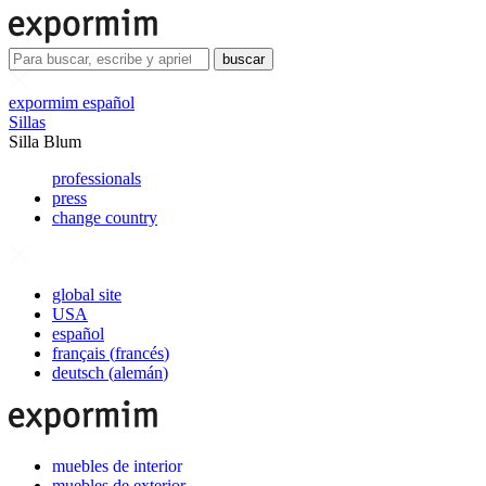
buscar
expormim español
Sillas
Silla Blum
professionals
press
change country
global site
USA
español
français
(
francés
)
deutsch
(
alemán
)
muebles de interior
muebles de exterior