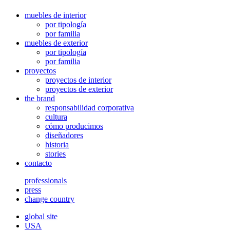
muebles de interior
por tipología
por familia
muebles de exterior
por tipología
por familia
proyectos
proyectos de interior
proyectos de exterior
the brand
responsabilidad corporativa
cultura
cómo producimos
diseñadores
historia
stories
contacto
professionals
press
change country
global site
USA