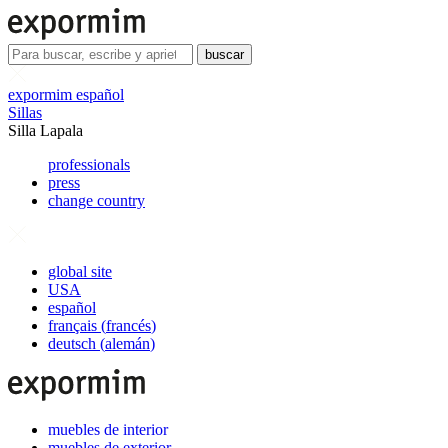
buscar
expormim español
Sillas
Silla Lapala
professionals
press
change country
global site
USA
español
français
(
francés
)
deutsch
(
alemán
)
muebles de interior
muebles de exterior