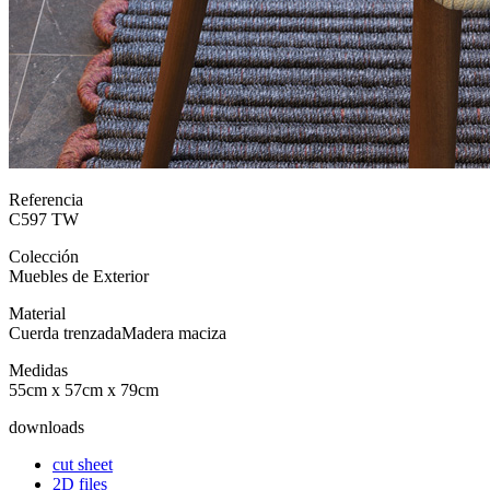
Referencia
C597 TW
Colección
Muebles de Exterior
Material
Cuerda trenzada
Madera maciza
Medidas
55cm x 57cm x 79cm
downloads
cut sheet
2D files