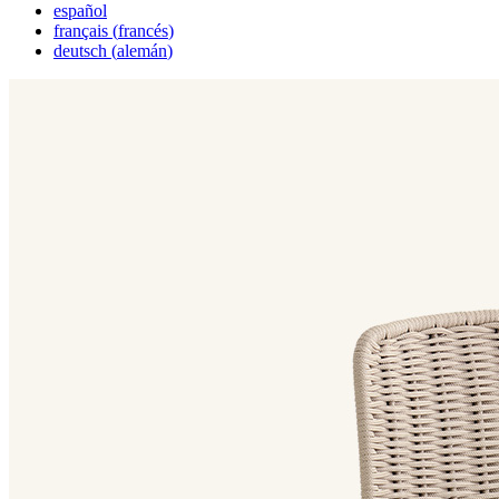
español
français
(
francés
)
deutsch
(
alemán
)