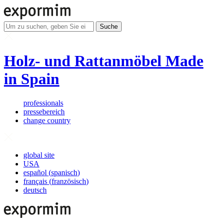
Suche
Holz- und Rattanmöbel Made
in Spain
professionals
pressebereich
change country
global site
USA
español
(
spanisch
)
français
(
französisch
)
deutsch