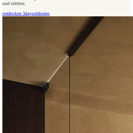
und erleben.
entdecken 3daysofdesign