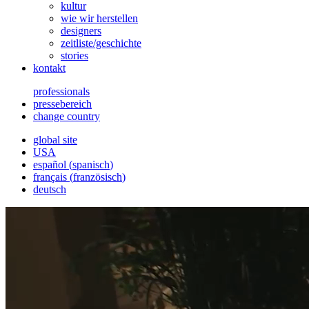
kultur
wie wir herstellen
designers
zeitliste/geschichte
stories
kontakt
professionals
pressebereich
change country
global site
USA
español
(
spanisch
)
français
(
französisch
)
deutsch