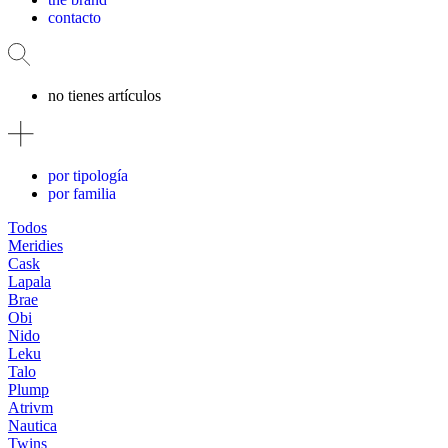
contacto
no tienes artículos
por tipología
por familia
Todos
Meridies
Cask
Lapala
Brae
Obi
Nido
Leku
Talo
Plump
Atrivm
Nautica
Twins