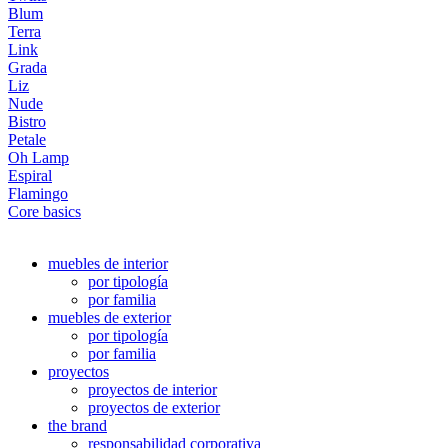
Blum
Terra
Link
Grada
Liz
Nude
Bistro
Petale
Oh Lamp
Espiral
Flamingo
Core basics
muebles de interior
por tipología
por familia
muebles de exterior
por tipología
por familia
proyectos
proyectos de interior
proyectos de exterior
the brand
responsabilidad corporativa