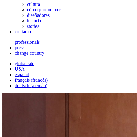
cultura
cómo producimos
diseñadores
historia
stories
contacto
professionals
press
change country
global site
USA
español
français
(
francés
)
deutsch
(
alemán
)