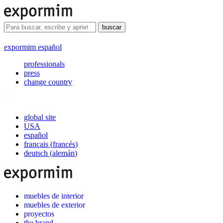
buscar
expormim español
professionals
press
change country
global site
USA
español
français
(
francés
)
deutsch
(
alemán
)
muebles de interior
muebles de exterior
proyectos
the brand