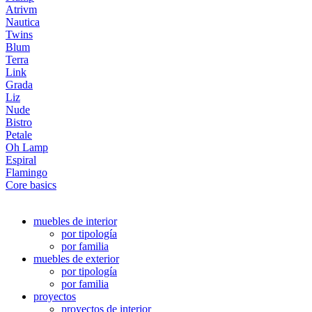
Atrivm
Nautica
Twins
Blum
Terra
Link
Grada
Liz
Nude
Bistro
Petale
Oh Lamp
Espiral
Flamingo
Core basics
muebles de interior
por tipología
por familia
muebles de exterior
por tipología
por familia
proyectos
proyectos de interior