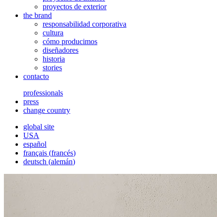
proyectos de exterior
the brand
responsabilidad corporativa
cultura
cómo producimos
diseñadores
historia
stories
contacto
professionals
press
change country
global site
USA
español
français
(
francés
)
deutsch
(
alemán
)