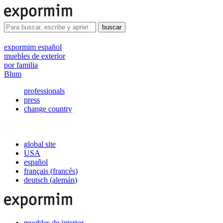
buscar
expormim español
muebles de exterior
por familia
Blum
professionals
press
change country
global site
USA
español
français
(
francés
)
deutsch
(
alemán
)
muebles de interior