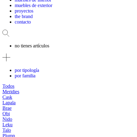
muebles de exterior
proyectos
the brand
contacto
no tienes artículos
por tipología
por familia
Todos
Meridies
Cask
Lapala
Brae
Obi
Nido
Leku
Talo
Plump