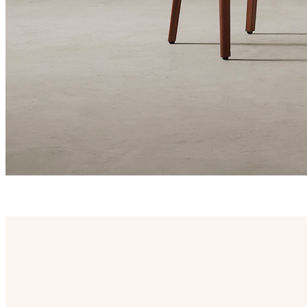
blum family
Blum