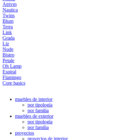
Atrivm
Nautica
Twins
Blum
Terra
Link
Grada
Liz
Nude
Bistro
Petale
Oh Lamp
Espiral
Flamingo
Core basics
muebles de interior
por tipología
por familia
muebles de exterior
por tipología
por familia
proyectos
proyectos de interior