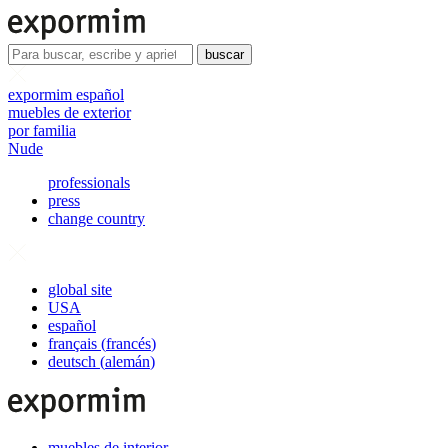
buscar
expormim español
muebles de exterior
por familia
Nude
professionals
press
change country
global site
USA
español
français
(
francés
)
deutsch
(
alemán
)
muebles de interior