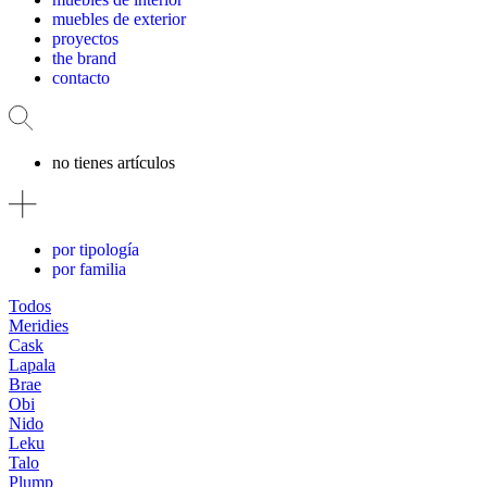
muebles de exterior
proyectos
the brand
contacto
no tienes artículos
por tipología
por familia
Todos
Meridies
Cask
Lapala
Brae
Obi
Nido
Leku
Talo
Plump