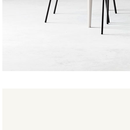
nude family
Nude