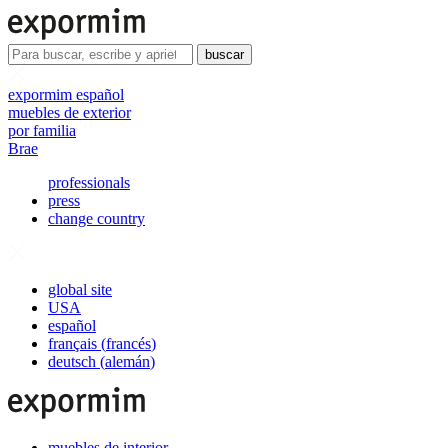
buscar
expormim español
muebles de exterior
por familia
Brae
professionals
press
change country
global site
USA
español
français
(
francés
)
deutsch
(
alemán
)
muebles de interior