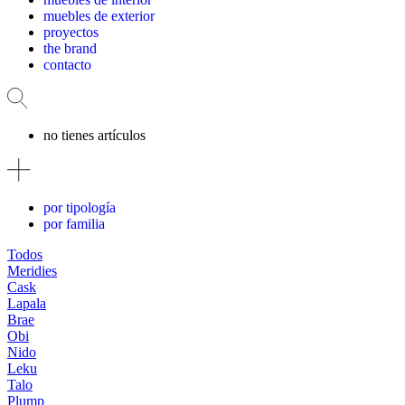
muebles de exterior
proyectos
the brand
contacto
no tienes artículos
por tipología
por familia
Todos
Meridies
Cask
Lapala
Brae
Obi
Nido
Leku
Talo
Plump