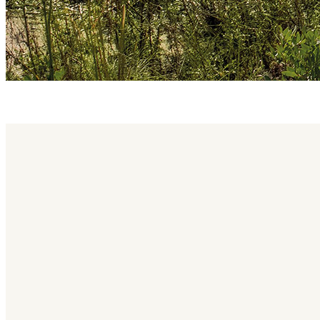
brae family
Brae