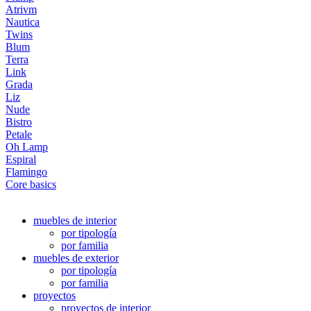
Atrivm
Nautica
Twins
Blum
Terra
Link
Grada
Liz
Nude
Bistro
Petale
Oh Lamp
Espiral
Flamingo
Core basics
muebles de interior
por tipología
por familia
muebles de exterior
por tipología
por familia
proyectos
proyectos de interior