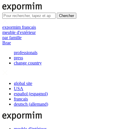
Chercher
expormim français
meuble d'extérieur
par famille
Brae
professionals
press
change country
global site
USA
español
(
espagnol
)
français
deutsch
(
allemand
)
meuble d'intérieur