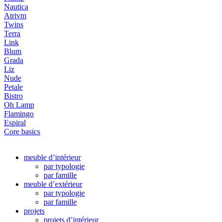
Nautica
Atrivm
Twins
Terra
Link
Blum
Grada
Liz
Nude
Petale
Bistro
Oh Lamp
Flamingo
Espiral
Core basics
meuble d’intérieur
par typologie
par famille
meuble d’extérieur
par typologie
par famille
projets
projets d’intérieur