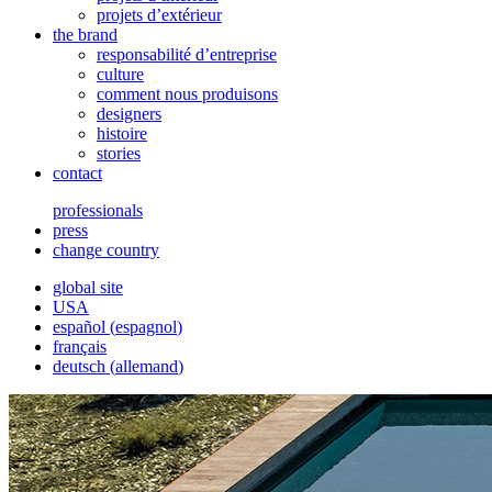
projets d’extérieur
the brand
responsabilité d’entreprise
culture
comment nous produisons
designers
histoire
stories
contact
professionals
press
change country
global site
USA
español
(
espagnol
)
français
deutsch
(
allemand
)