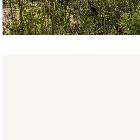
brae family
Brae