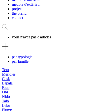
meuble d'extérieur
projets
the brand
contact
vous n'avez pas d'articles
par typologie
par famille
Tout
Meridies
Cask
Lapala
Brae
Obi
Nido
Talo
Leku
Plump