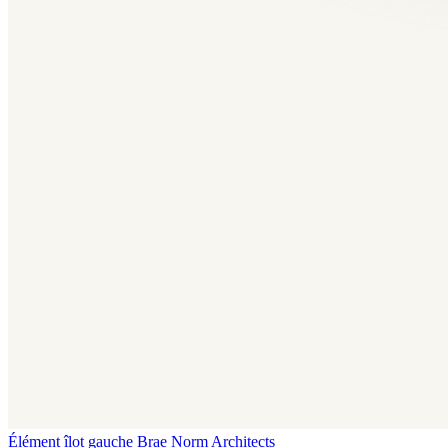
Élément îlot gauche Brae
Norm Architects