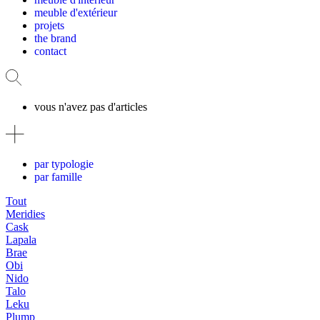
meuble d'extérieur
projets
the brand
contact
vous n'avez pas d'articles
par typologie
par famille
Tout
Meridies
Cask
Lapala
Brae
Obi
Nido
Talo
Leku
Plump