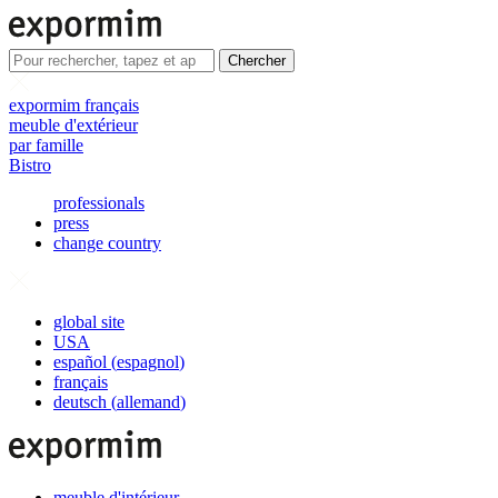
Chercher
expormim français
meuble d'extérieur
par famille
Bistro
professionals
press
change country
global site
USA
español
(
espagnol
)
français
deutsch
(
allemand
)
meuble d'intérieur