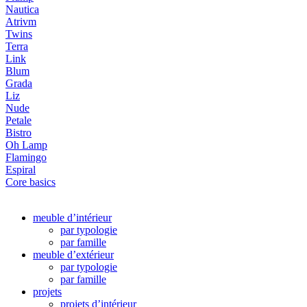
Nautica
Atrivm
Twins
Terra
Link
Blum
Grada
Liz
Nude
Petale
Bistro
Oh Lamp
Flamingo
Espiral
Core basics
meuble d’intérieur
par typologie
par famille
meuble d’extérieur
par typologie
par famille
projets
projets d’intérieur