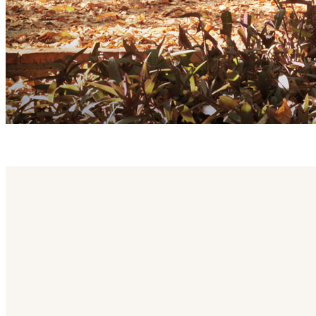
bistro family
Bistro