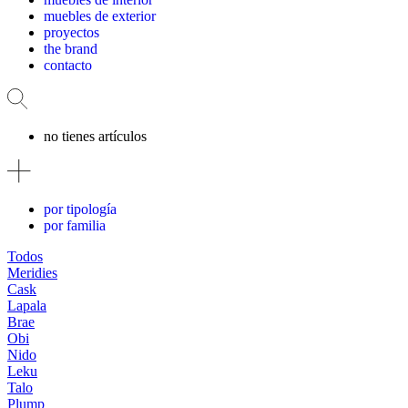
muebles de exterior
proyectos
the brand
contacto
no tienes artículos
por tipología
por familia
Todos
Meridies
Cask
Lapala
Brae
Obi
Nido
Leku
Talo
Plump