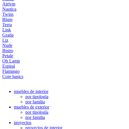
Atrivm
Nautica
Twins
Blum
Terra
Link
Grada
Liz
Nude
Bistro
Petale
Oh Lamp
Espiral
Flamingo
Core basics
muebles de interior
por tipología
por familia
muebles de exterior
por tipología
por familia
proyectos
proyectos de interior