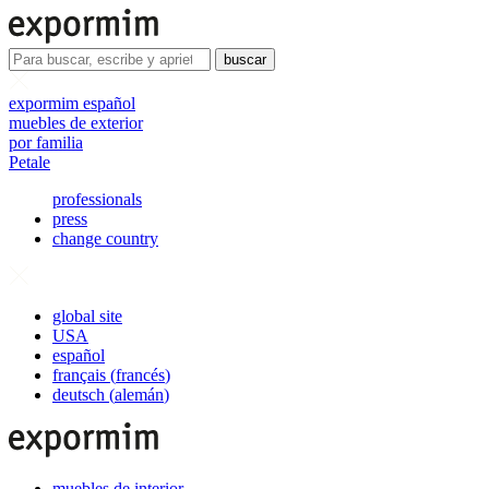
buscar
expormim español
muebles de exterior
por familia
Petale
professionals
press
change country
global site
USA
español
français
(
francés
)
deutsch
(
alemán
)
muebles de interior