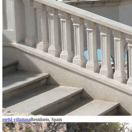
meliá villaitana
Benidorm, Spain