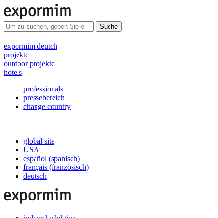
Suche
expormim deutch
projekte
outdoor projekte
hotels
professionals
pressebereich
change country
global site
USA
español
(
spanisch
)
français
(
französisch
)
deutsch
indoor kollektion