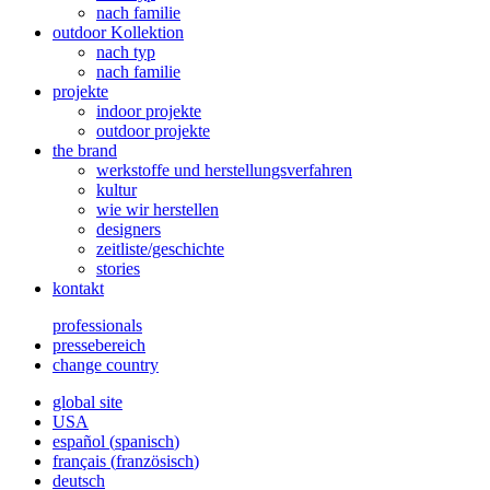
nach familie
outdoor Kollektion
nach typ
nach familie
projekte
indoor projekte
outdoor projekte
the brand
werkstoffe und herstellungsverfahren
kultur
wie wir herstellen
designers
zeitliste/geschichte
stories
kontakt
professionals
pressebereich
change country
global site
USA
español
(
spanisch
)
français
(
französisch
)
deutsch