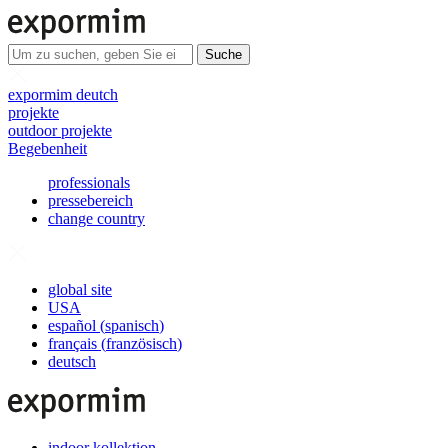
Suche
expormim deutch
projekte
outdoor projekte
Begebenheit
professionals
pressebereich
change country
global site
USA
español
(
spanisch
)
français
(
französisch
)
deutsch
indoor kollektion