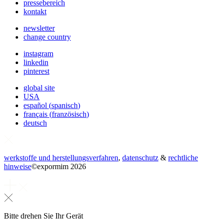
pressebereich
kontakt
newsletter
change country
instagram
linkedin
pinterest
global site
USA
español
(
spanisch
)
français
(
französisch
)
deutsch
werkstoffe und herstellungsverfahren
,
datenschutz
&
rechtliche
hinweise
©
expormim 2026
Bitte drehen Sie Ihr Gerät