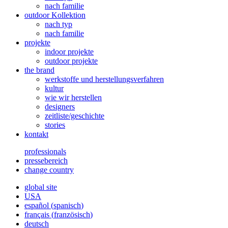
nach familie
outdoor Kollektion
nach typ
nach familie
projekte
indoor projekte
outdoor projekte
the brand
werkstoffe und herstellungsverfahren
kultur
wie wir herstellen
designers
zeitliste/geschichte
stories
kontakt
professionals
pressebereich
change country
global site
USA
español
(
spanisch
)
français
(
französisch
)
deutsch