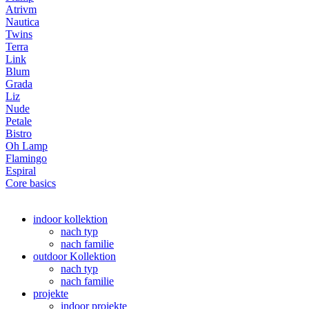
Atrivm
Nautica
Twins
Terra
Link
Blum
Grada
Liz
Nude
Petale
Bistro
Oh Lamp
Flamingo
Espiral
Core basics
indoor kollektion
nach typ
nach familie
outdoor Kollektion
nach typ
nach familie
projekte
indoor projekte