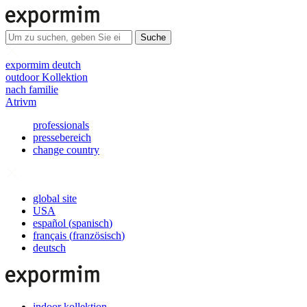
Suche
expormim deutch
outdoor Kollektion
nach familie
Atrivm
professionals
pressebereich
change country
global site
USA
español
(
spanisch
)
français
(
französisch
)
deutsch
indoor kollektion