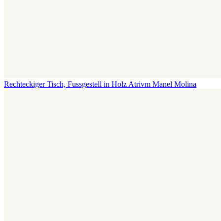
Rechteckiger Tisch, Fussgestell in Holz Atrivm
Manel Molina