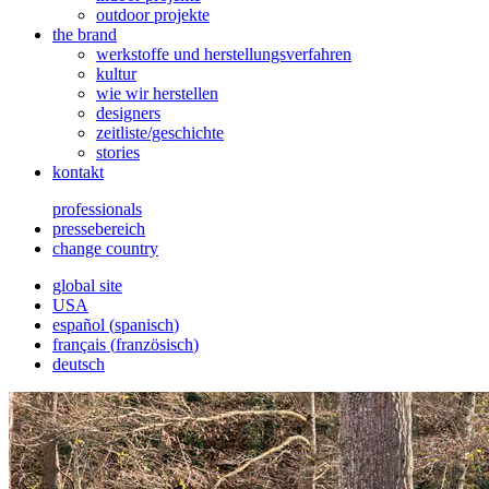
outdoor projekte
the brand
werkstoffe und herstellungsverfahren
kultur
wie wir herstellen
designers
zeitliste/geschichte
stories
kontakt
professionals
pressebereich
change country
global site
USA
español
(
spanisch
)
français
(
französisch
)
deutsch