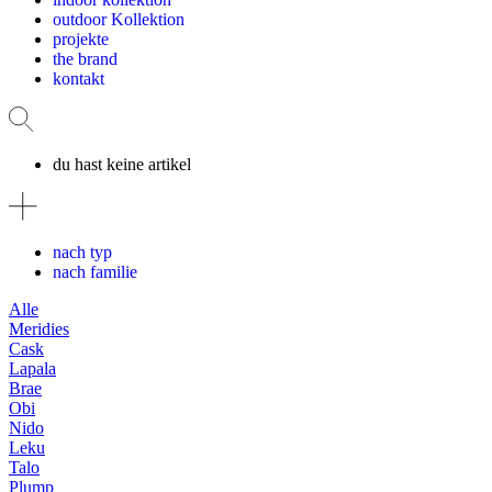
outdoor Kollektion
projekte
the brand
kontakt
du hast keine artikel
nach typ
nach familie
Alle
Meridies
Cask
Lapala
Brae
Obi
Nido
Leku
Talo
Plump