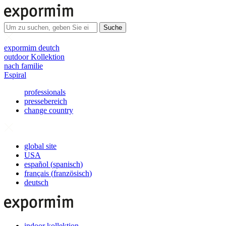
Suche
expormim deutch
outdoor Kollektion
nach familie
Espiral
professionals
pressebereich
change country
global site
USA
español
(
spanisch
)
français
(
französisch
)
deutsch
indoor kollektion