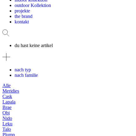
outdoor Kollektion
projekte
the brand
kontakt
du hast keine artikel
nach typ
nach familie
Alle
Meridies
Cask
Lapala
Brae
Obi
Nido
Leku
Talo
Plump