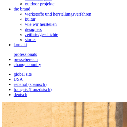
outdoor projekte
the brand
werkstoffe und herstellungsverfahren
kultur
wie wir herstellen
designers
zeitliste/geschichte
stories
kontakt
professionals
pressebereich
change country
global site
USA
español
(
spanisch
)
français
(
französisch
)
deutsch