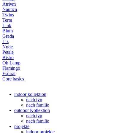
Atrivm
Nautica
Twins
Terra
Link
Blum
Grada
Liz
Nude
Petale
Bistro
Oh Lamp
Flamingo
Espiral
Core basics
indoor kollektion
nach typ
nach familie
outdoor Kollektion
nach typ
nach familie
projekte
indoor projekte