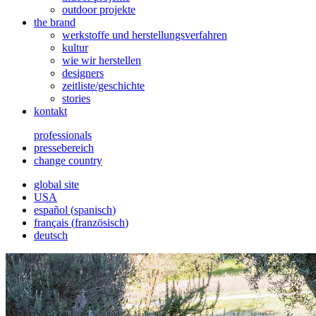
outdoor projekte
the brand
werkstoffe und herstellungsverfahren
kultur
wie wir herstellen
designers
zeitliste/geschichte
stories
kontakt
professionals
pressebereich
change country
global site
USA
español
(
spanisch
)
français
(
französisch
)
deutsch