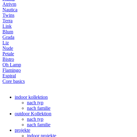
Atrivm
Nautica
Twins
Terra
Link
Blum
Grada
Liz
Nude
Petale
Bistro
Oh Lamp
Flamingo
Espiral
Core basics
indoor kollektion
nach typ
nach familie
outdoor Kollektion
nach typ
nach familie
projekte
indoor projekte