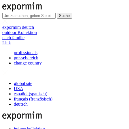
Suche
expormim deutch
outdoor Kollektion
nach familie
Link
professionals
pressebereich
change country
global site
USA
español
(
spanisch
)
français
(
französisch
)
deutsch
indoor kollektion