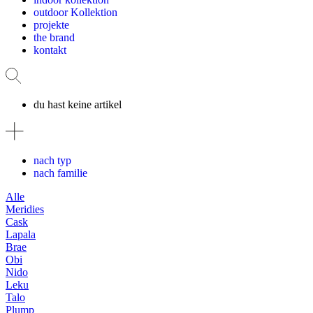
outdoor Kollektion
projekte
the brand
kontakt
du hast keine artikel
nach typ
nach familie
Alle
Meridies
Cask
Lapala
Brae
Obi
Nido
Leku
Talo
Plump