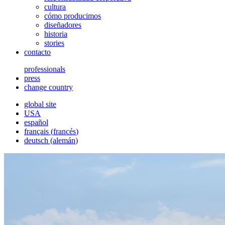
cultura
cómo producimos
diseñadores
historia
stories
contacto
professionals
press
change country
global site
USA
español
français
(
francés
)
deutsch
(
alemán
)