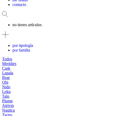
contacto
no tienes artículos
por tipología
por familia
Todos
Meridies
Cask
Lapala
Brae
Obi
Nido
Leku
Talo
Plump
Atrivm
Nautica
Twins