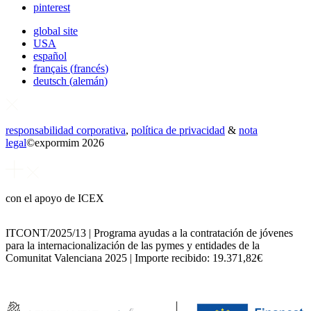
pinterest
global site
USA
español
français
(
francés
)
deutsch
(
alemán
)
responsabilidad corporativa
,
política de privacidad
&
nota
legal
©
expormim 2026
con el apoyo de ICEX
ITCONT/2025/13 | Programa ayudas a la contratación de jóvenes
para la internacionalización de las pymes y entidades de la
Comunitat Valenciana 2025 | Importe recibido: 19.371,82€