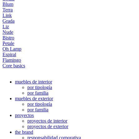
Blum
Terra
Link
Grada
Liz
Nude
Bistro
Petale
Oh Lamp
Espiral
Flamingo
Core basics
muebles de interior
por tipología
por familia
muebles de exterior
por tipología
por familia
proyectos
proyectos de interior
proyectos de exterior
the brand
responsabilidad corporativa