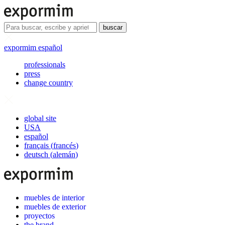
buscar
expormim español
professionals
press
change country
global site
USA
español
français
(
francés
)
deutsch
(
alemán
)
muebles de interior
muebles de exterior
proyectos
the brand