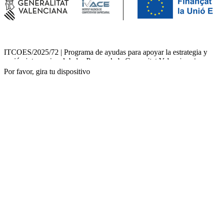
ITCOES/2025/72 | Programa de ayudas para apoyar la estrategia y
acción internacional de las Pymes de la Comunitat Valenciana |
Importe recibido: 21.600,00€
Por favor, gira tu dispositivo
INTPRM/2025/189 | Ayudas al impulso a la internacionalización de
PYMES exportadoras de la Comunitat Valenciana 2025 | Importe
recibido: 29.650,44€