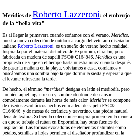
Roberto Lazzeroni
Meridies de
: el embrujo
de la “bella vita”
Es al llegar la primavera cuando soñamos con el verano.
Meridies
,
nuestra nueva colección de outdoor a cargo del veterano diseñador
italiano
Roberto Lazzeroni
, es un sueño de verano hecho realidad.
Inspirada por el material distintivo de Expormim, el rattan, pero
fabricada en madera de sapelli FSC® C164846,
Meridies
es una
propuesta de viaje en el tiempo hasta nuestra niñez cuando después
de pasar la mañana en la playa, volvíamos a casa, comíamos y
buscábamos una sombra bajo la que dormir la siesta y esperar a que
el levante refrescara la tarde.
De hecho, el término “
meridies
” designa en latín el mediodía, pero
también aquel lugar fresco y sombreado donde descansar
cómodamente durante las horas de más calor.
Meridies
se compone
de diseños escultóricos hechos en madera de sapelli FSC®
C164846, y de mesas de cerámica y travertino, una piedra natural
llena de textura. Si bien la colección se inspira primero en la manera
en que se trabaja el rattan en Expormim, hay otras fuentes de
inspiración. Las formas evocadoras de elementos naturales como
pétalos, semillas u hojas permiten al diseñador profundizar en la