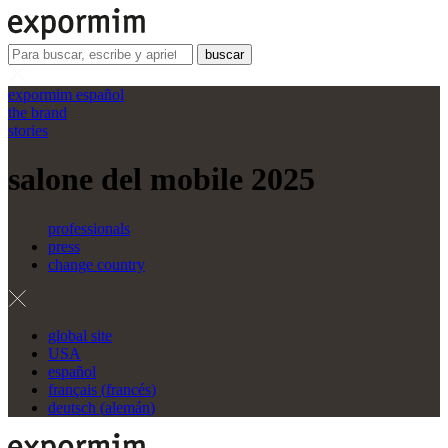
buscar
expormim español
the brand
stories
salone del mobile 2025
professionals
press
change country
global site
USA
español
français
(
francés
)
deutsch
(
alemán
)