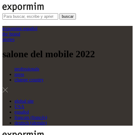
buscar
expormim español
the brand
stories
salone del mobile 2022
professionals
press
change country
global site
USA
español
français
(
francés
)
deutsch
(
alemán
)