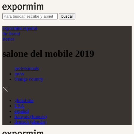
buscar
expormim español
the brand
stories
salone del mobile 2019
professionals
press
change country
global site
USA
español
français
(
francés
)
deutsch
(
alemán
)