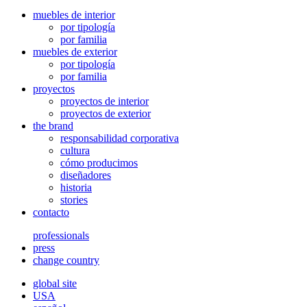
muebles de interior
por tipología
por familia
muebles de exterior
por tipología
por familia
proyectos
proyectos de interior
proyectos de exterior
the brand
responsabilidad corporativa
cultura
cómo producimos
diseñadores
historia
stories
contacto
professionals
press
change country
global site
USA