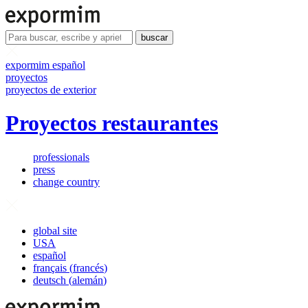
buscar
expormim español
proyectos
proyectos de exterior
Proyectos restaurantes
professionals
press
change country
global site
USA
español
français
(
francés
)
deutsch
(
alemán
)