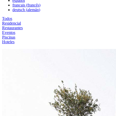
español
français
(
francés
)
deutsch
(
alemán
)
Todos
Residencial
Restaurantes
Eventos
Piscinas
Hoteles