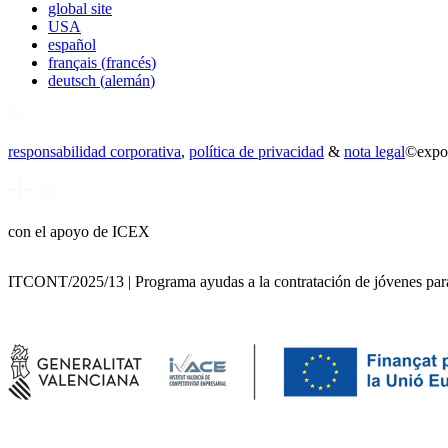
global site
USA
español
français
(
francés
)
deutsch
(
alemán
)
responsabilidad corporativa
,
política de privacidad
&
nota legal
©
expo
con el apoyo de ICEX
ITCONT/2025/13 | Programa ayudas a la contratación de jóvenes para 