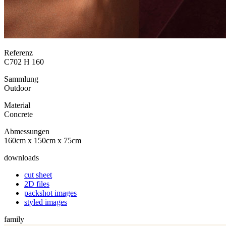
Referenz
C702 H 160
Sammlung
Outdoor
Material
Concrete
Abmessungen
160cm x 150cm x 75cm
downloads
cut sheet
2D files
packshot images
styled images
family