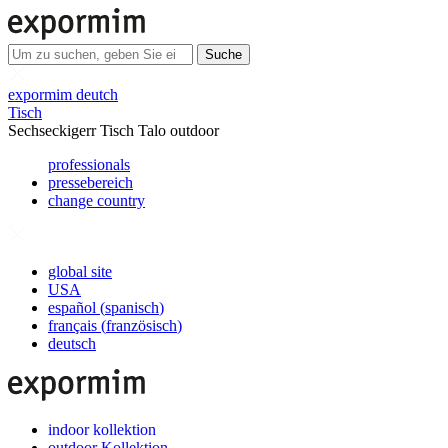
Suche
expormim deutch
Tisch
Sechseckigerr Tisch Talo outdoor
professionals
pressebereich
change country
global site
USA
español
(
spanisch
)
français
(
französisch
)
deutsch
indoor kollektion
outdoor Kollektion