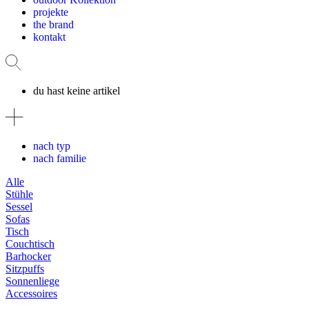
projekte
the brand
kontakt
du hast keine artikel
nach typ
nach familie
Alle
Stühle
Sessel
Sofas
Tisch
Couchtisch
Barhocker
Sitzpuffs
Sonnenliege
Accessoires