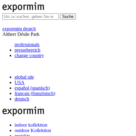
Suche
expormim deutch
Altherr Désile Park
professionals
pressebereich
change country
global site
USA
español
(
spanisch
)
français
(
französisch
)
deutsch
indoor kollektion
outdoor Kollektion
projekte