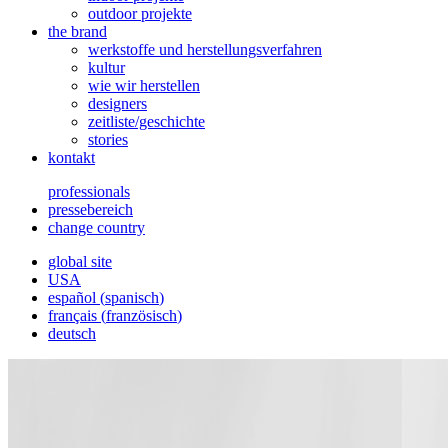
outdoor projekte
the brand
werkstoffe und herstellungsverfahren
kultur
wie wir herstellen
designers
zeitliste/geschichte
stories
kontakt
professionals
pressebereich
change country
global site
USA
español
(
spanisch
)
français
(
französisch
)
deutsch