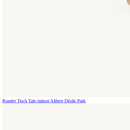
Runder Tisch Talo indoor
Altherr Désile Park