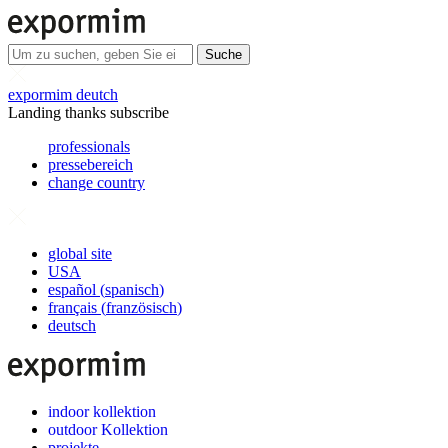
Suche
expormim deutch
Landing thanks subscribe
professionals
pressebereich
change country
global site
USA
español
(
spanisch
)
français
(
französisch
)
deutsch
indoor kollektion
outdoor Kollektion
projekte