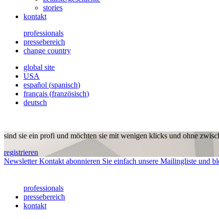
stories
kontakt
professionals
pressebereich
change country
global site
USA
español
(
spanisch
)
français
(
französisch
)
deutsch
sind sie ein profi und möchten sie mit wenigen klicks und ohne zwisc
registrieren
Newsletter
Kontakt abonnieren Sie einfach unsere Mailingliste und bl
professionals
pressebereich
kontakt