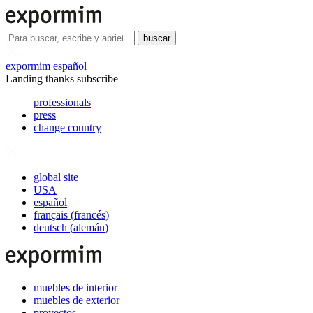
buscar
expormim español
Landing thanks subscribe
professionals
press
change country
global site
USA
español
français
(
francés
)
deutsch
(
alemán
)
muebles de interior
muebles de exterior
proyectos