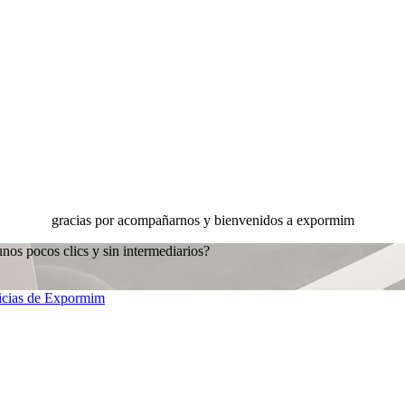
gracias por acompañarnos y bienvenidos a expormim
unos pocos clics y sin intermediarios?
ticias de Expormim