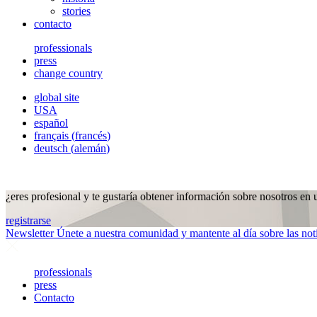
stories
contacto
professionals
press
change country
global site
USA
español
français
(
francés
)
deutsch
(
alemán
)
¿eres profesional y te gustaría obtener información sobre nosotros en 
registrarse
Newsletter
Únete a nuestra comunidad y mantente al día sobre las no
professionals
press
Contacto