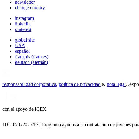
newsletter
change country
instagram
linkedin
pinterest
global site
USA
español
français
(
francés
)
deutsch
(
alemán
)
responsabilidad corporativa
,
política de privacidad
&
nota legal
©
expo
con el apoyo de ICEX
ITCONT/2025/13 | Programa ayudas a la contratación de jóvenes para 