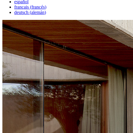
español
français
(
francés
)
deutsch
(
alemán
)