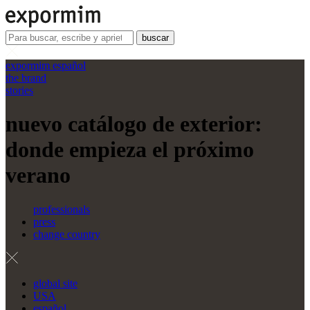
buscar
expormim español
the brand
stories
nuevo catálogo de exterior:
donde empieza el próximo
verano
professionals
press
change country
global site
USA
español