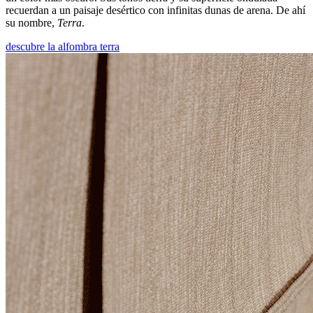
recuerdan a un paisaje desértico con infinitas dunas de arena. De ahí
su nombre,
Terra
.
descubre la alfombra terra