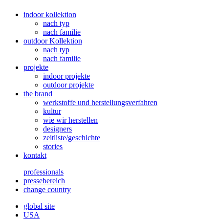
indoor kollektion
nach typ
nach familie
outdoor Kollektion
nach typ
nach familie
projekte
indoor projekte
outdoor projekte
the brand
werkstoffe und herstellungsverfahren
kultur
wie wir herstellen
designers
zeitliste/geschichte
stories
kontakt
professionals
pressebereich
change country
global site
USA