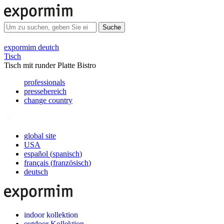
Suche
expormim deutch
Tisch
Tisch mit runder Platte Bistro
professionals
pressebereich
change country
global site
USA
español
(
spanisch
)
français
(
französisch
)
deutsch
indoor kollektion
outdoor Kollektion