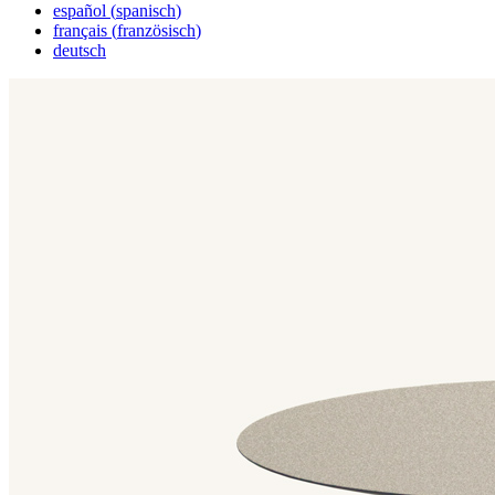
español
(
spanisch
)
français
(
französisch
)
deutsch