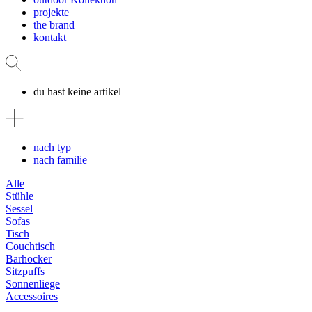
projekte
the brand
kontakt
du hast keine artikel
nach typ
nach familie
Alle
Stühle
Sessel
Sofas
Tisch
Couchtisch
Barhocker
Sitzpuffs
Sonnenliege
Accessoires