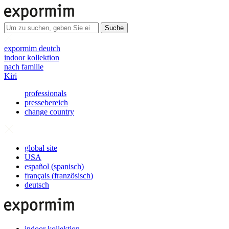
Suche
expormim deutch
indoor kollektion
nach familie
Kiri
professionals
pressebereich
change country
global site
USA
español
(
spanisch
)
français
(
französisch
)
deutsch
indoor kollektion