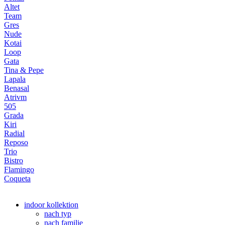
Altet
Team
Gres
Nude
Kotai
Loop
Gata
Tina & Pepe
Lapala
Benasal
Atrivm
505
Grada
Kiri
Radial
Reposo
Trio
Bistro
Flamingo
Coqueta
indoor kollektion
nach typ
nach familie