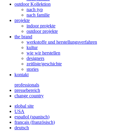
outdoor Kollektion
nach typ
nach familie
projekte
indoor projekte
outdoor projekte
the brand
werkstoffe und herstellungsverfahren
kultur
wie wir herstellen
designers
zeitliste/geschichte
stories
kontakt
professionals
pressebereich
change country
global site
USA
español
(
spanisch
)
français
(
französisch
)
deutsch