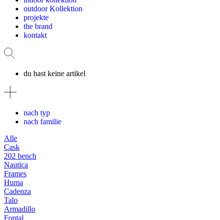
outdoor Kollektion
projekte
the brand
kontakt
du hast keine artikel
nach typ
nach familie
Alle
Cask
202 bench
Nautica
Frames
Huma
Cadenza
Talo
Armadillo
Fontal