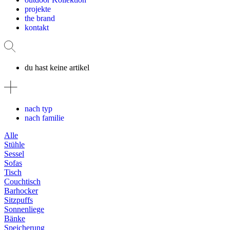
projekte
the brand
kontakt
du hast keine artikel
nach typ
nach familie
Alle
Stühle
Sessel
Sofas
Tisch
Couchtisch
Barhocker
Sitzpuffs
Sonnenliege
Bänke
Speicherung