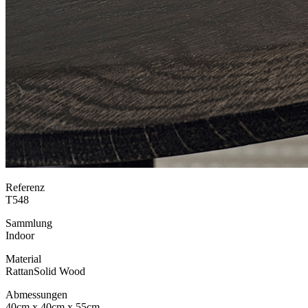
Referenz
T548
Sammlung
Indoor
Material
Rattan
Solid Wood
Abmessungen
40cm x 40cm x 55cm