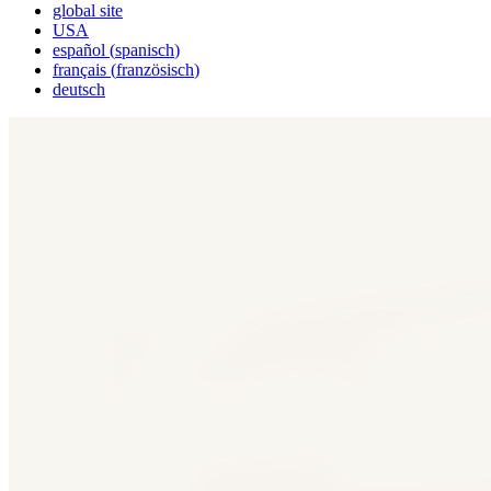
global site
USA
español
(
spanisch
)
français
(
französisch
)
deutsch