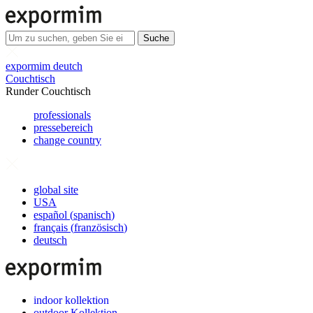
Suche
expormim deutch
Couchtisch
Runder Couchtisch
professionals
pressebereich
change country
global site
USA
español
(
spanisch
)
français
(
französisch
)
deutsch
indoor kollektion
outdoor Kollektion