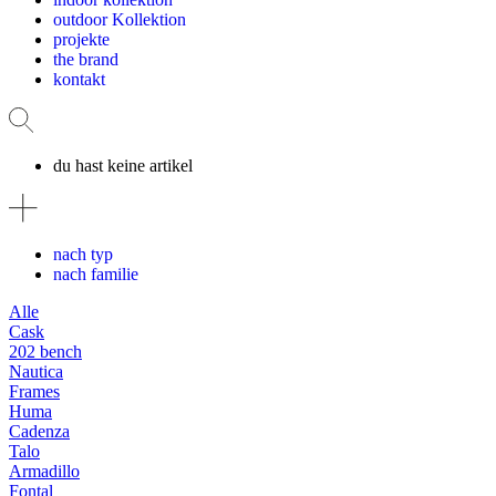
outdoor Kollektion
projekte
the brand
kontakt
du hast keine artikel
nach typ
nach familie
Alle
Cask
202 bench
Nautica
Frames
Huma
Cadenza
Talo
Armadillo
Fontal