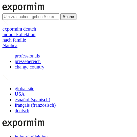
Suche
expormim deutch
indoor kollektion
nach familie
Nautica
professionals
pressebereich
change country
global site
USA
español
(
spanisch
)
français
(
französisch
)
deutsch
indoor kollektion