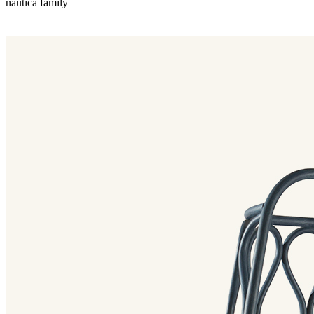
nautica family
Nautica