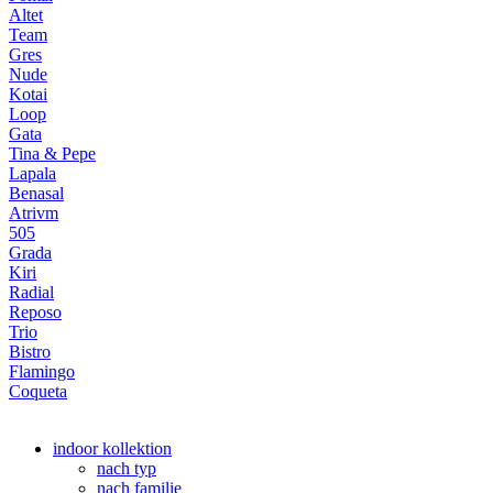
Altet
Team
Gres
Nude
Kotai
Loop
Gata
Tina & Pepe
Lapala
Benasal
Atrivm
505
Grada
Kiri
Radial
Reposo
Trio
Bistro
Flamingo
Coqueta
indoor kollektion
nach typ
nach familie