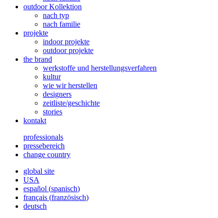
outdoor Kollektion
nach typ
nach familie
projekte
indoor projekte
outdoor projekte
the brand
werkstoffe und herstellungsverfahren
kultur
wie wir herstellen
designers
zeitliste/geschichte
stories
kontakt
professionals
pressebereich
change country
global site
USA
español
(
spanisch
)
français
(
französisch
)
deutsch