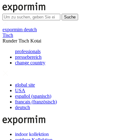
Suche
expormim deutch
Tisch
Runder Tisch Kotai
professionals
pressebereich
change country
global site
USA
español
(
spanisch
)
français
(
französisch
)
deutsch
indoor kollektion
outdoor Kollektion