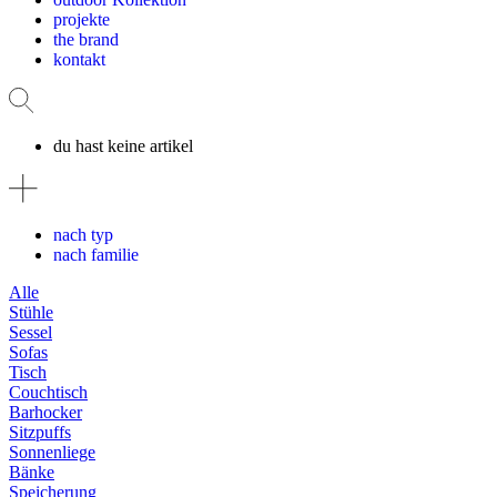
projekte
the brand
kontakt
du hast keine artikel
nach typ
nach familie
Alle
Stühle
Sessel
Sofas
Tisch
Couchtisch
Barhocker
Sitzpuffs
Sonnenliege
Bänke
Speicherung