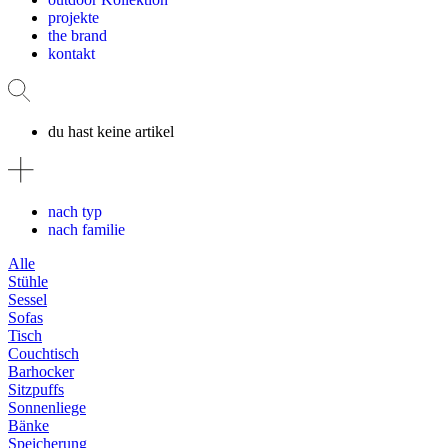
projekte
the brand
kontakt
du hast keine artikel
nach typ
nach familie
Alle
Stühle
Sessel
Sofas
Tisch
Couchtisch
Barhocker
Sitzpuffs
Sonnenliege
Bänke
Speicherung