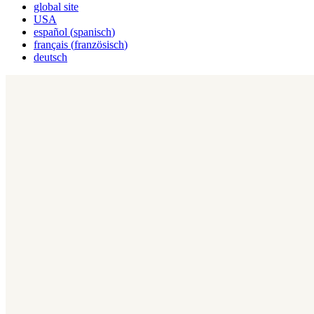
global site
USA
español
(
spanisch
)
français
(
französisch
)
deutsch