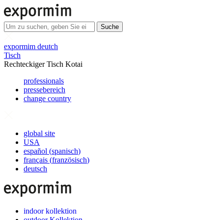
Suche
expormim deutch
Tisch
Rechteckiger Tisch Kotai
professionals
pressebereich
change country
global site
USA
español
(
spanisch
)
français
(
französisch
)
deutsch
indoor kollektion
outdoor Kollektion