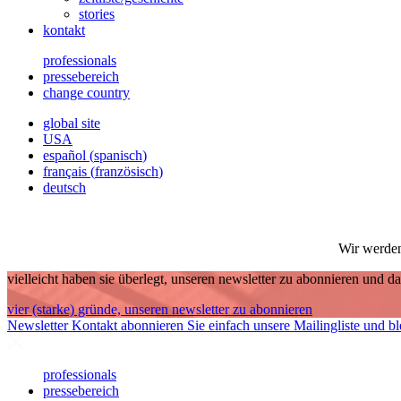
stories
kontakt
professionals
pressebereich
change country
global site
USA
español
(
spanisch
)
français
(
französisch
)
deutsch
Wir werden
vielleicht haben sie überlegt, unseren newsletter zu abonnieren und
vier (starke) gründe, unseren newsletter zu abonnieren
Newsletter
Kontakt abonnieren Sie einfach unsere Mailingliste und bl
professionals
pressebereich