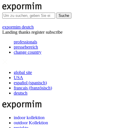
Suche
expormim deutch
Landing thanks register subscribe
professionals
pressebereich
change country
global site
USA
español
(
spanisch
)
français
(
französisch
)
deutsch
indoor kollektion
outdoor Kollektion
projekte