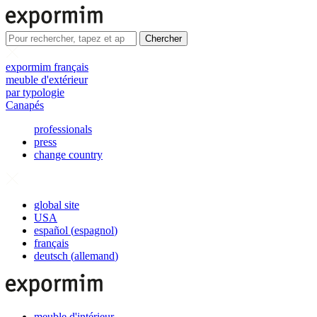
Chercher
expormim français
meuble d'extérieur
par typologie
Canapés
professionals
press
change country
global site
USA
español
(
espagnol
)
français
deutsch
(
allemand
)
meuble d'intérieur