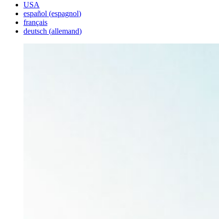
USA
español
(
espagnol
)
français
deutsch
(
allemand
)