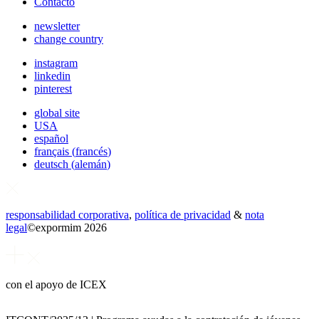
Contacto
newsletter
change country
instagram
linkedin
pinterest
global site
USA
español
français
(
francés
)
deutsch
(
alemán
)
responsabilidad corporativa
,
política de privacidad
&
nota
legal
©
expormim 2026
con el apoyo de ICEX