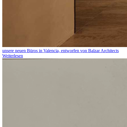
unsere neuen Büros in Valencia, entworfen von Balzar Architects
Weiterlesen