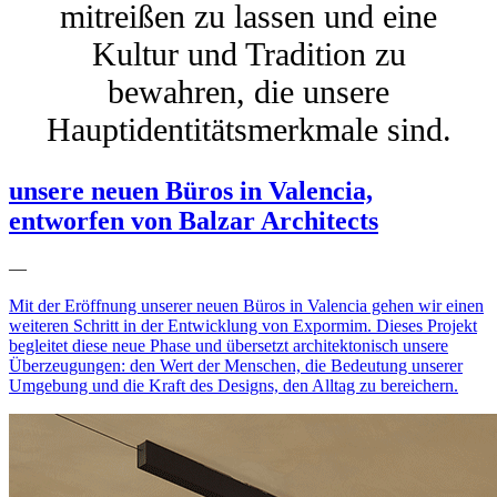
mitreißen zu lassen und eine
Kultur und Tradition zu
bewahren, die unsere
Hauptidentitätsmerkmale sind.
unsere neuen Büros in Valencia,
entworfen von Balzar Architects
—
Mit der Eröffnung unserer neuen Büros in Valencia gehen wir einen
weiteren Schritt in der Entwicklung von Expormim. Dieses Projekt
begleitet diese neue Phase und übersetzt architektonisch unsere
Überzeugungen: den Wert der Menschen, die Bedeutung unserer
Umgebung und die Kraft des Designs, den Alltag zu bereichern.