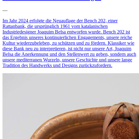
—
Im Jahr 2024 erfolgte die Neuauflage der Bench 202, einer
Rattanbank, die ursprünglich 1961 vom katalanischen
Industriedesigner Joaquim Belsa entworfen wurde. Bench 202 ist
das Ergebnis unseres kontinuierlichen Engagements, unsere reiche
Kultur wiederzubeleben, zu schützen und zu fördern. Klassiker wie
diese Bank neu zu interpretieren, ist nicht nur unsere Art, Joaquim
Belsa die Anerkennung und den Stellenwert zu geben, sondern auch
unsere mediterranen Wurzeln, unsere Geschichte und unsere lange
Tradition des Handwerks und Designs zurückzufordern.