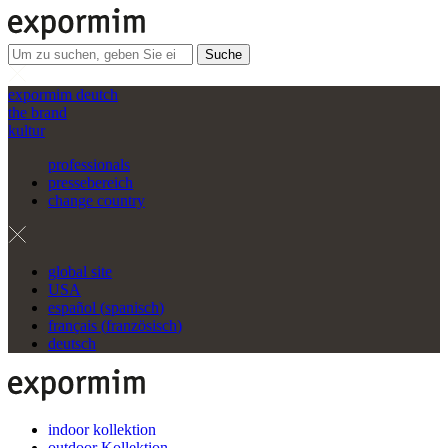
Suche
expormim deutch
the brand
kultur
professionals
pressebereich
change country
global site
USA
español
(
spanisch
)
français
(
französisch
)
deutsch
indoor kollektion
outdoor Kollektion