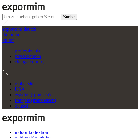
Suche
expormim deutch
the brand
kultur
professionals
pressebereich
change country
global site
USA
español
(
spanisch
)
français
(
französisch
)
deutsch
indoor kollektion
outdoor Kollektion