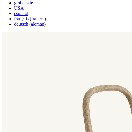
global site
USA
español
français
(
francés
)
deutsch
(
alemán
)