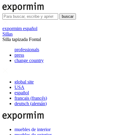
buscar
expormim español
Sillas
Silla tapizada Fontal
professionals
press
change country
global site
USA
español
français
(
francés
)
deutsch
(
alemán
)
muebles de interior
muebles de exterior