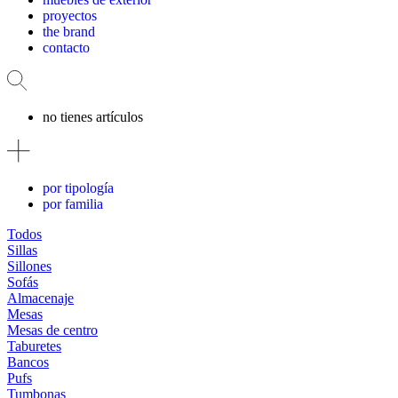
proyectos
the brand
contacto
no tienes artículos
por tipología
por familia
Todos
Sillas
Sillones
Sofás
Almacenaje
Mesas
Mesas de centro
Taburetes
Bancos
Pufs
Tumbonas