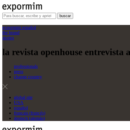
buscar
expormim español
the brand
stories
la revista openhouse entrevista 
professionals
press
change country
global site
USA
español
français
(
francés
)
deutsch
(
alemán
)