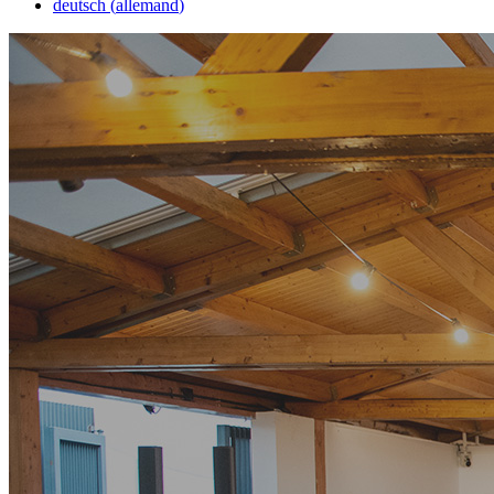
deutsch
(
allemand
)