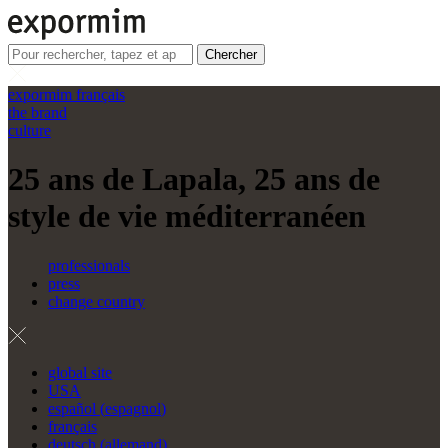
Chercher
expormim français
the brand
culture
25 ans de Lapala, 25 ans de
style de vie méditerranéen
professionals
press
change country
global site
USA
español
(
espagnol
)
français
deutsch
(
allemand
)