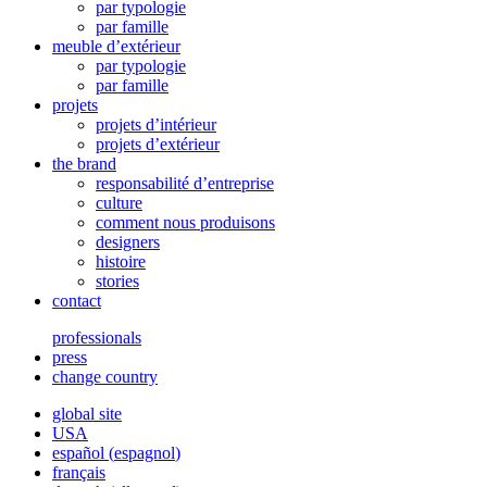
par typologie
par famille
meuble d’extérieur
par typologie
par famille
projets
projets d’intérieur
projets d’extérieur
the brand
responsabilité d’entreprise
culture
comment nous produisons
designers
histoire
stories
contact
professionals
press
change country
global site
USA
español
(
espagnol
)
français