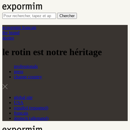
Chercher
expormim français
the brand
stories
le rotin est notre héritage
professionals
press
change country
global site
USA
español
(
espagnol
)
français
deutsch
(
allemand
)