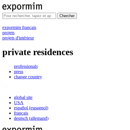
Chercher
expormim français
projets
projets d'intérieur
private residences
professionals
press
change country
global site
USA
español
(
espagnol
)
français
deutsch
(
allemand
)