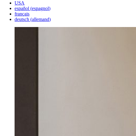
USA
español
(
espagnol
)
français
deutsch
(
allemand
)