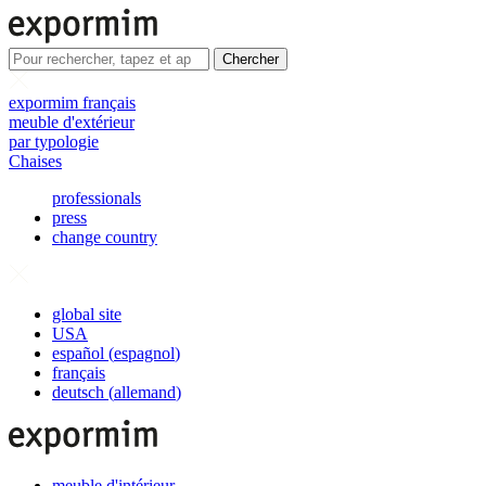
Chercher
expormim français
meuble d'extérieur
par typologie
Chaises
professionals
press
change country
global site
USA
español
(
espagnol
)
français
deutsch
(
allemand
)
meuble d'intérieur